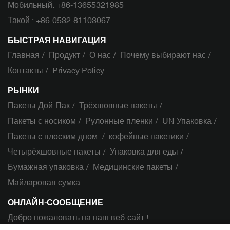
Мобильный:
+86-13655321985
Такой :
+86-0532-81103067
БЫСТРАЯ НАВИГАЦИЯ
Главная
Продукт
О нас
Почему выбирают нас
Контакты
Privacy Policy
РЫНКИ
Пакеты Дой-Пак
Трёхшовные пакеты
Пакеты с носиком
Рулонные пленки
UN Упаковка
Пакеты с плоским дном
кофейные пакетики
Четырёхшовные пакеты
Упаковка для еды
Бумажная упаковка
Медицинские пакеты
Майларовая сумка
ОНЛАЙН-СООБЩЕНИЕ
Добро пожаловать на наш веб-сайт !