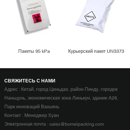
Пакеты 95 kPa
Курьерский пакет UN3373
СВЯЖИТЕСЬ С НАМИ
Адрес : Китай, город Циньдао, район Пинду, городок
Наньцунь, экономическая зона Линькун, здание А28,
Парк инноваций Ваньянь
Контакт : Менеджер Хуан
Электронная почта :
sales@bomeipacking.com