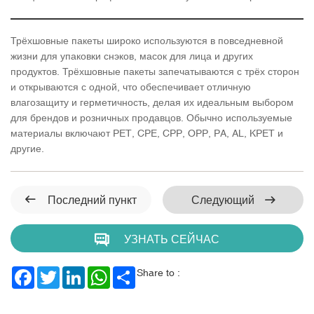
Трёхшовные пакеты широко используются в повседневной
жизни для упаковки снэков, масок для лица и других
продуктов. Трёхшовные пакеты запечатываются с трёх сторон
и открываются с одной, что обеспечивает отличную
влагозащиту и герметичность, делая их идеальным выбором
для брендов и розничных продавцов. Обычно используемые
материалы включают PET, CPE, CPP, OPP, PA, AL, KPET и
другие.
Последний пункт
Следующий
УЗНАТЬ СЕЙЧАС
Facebook
Twitter
LinkedIn
WhatsApp
Share
Share to :