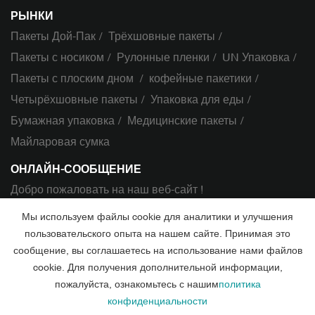
РЫНКИ
Пакеты Дой-Пак
Трёхшовные пакеты
Пакеты с носиком
Рулонные пленки
UN Упаковка
Пакеты с плоским дном
кофейные пакетики
Четырёхшовные пакеты
Упаковка для еды
Бумажная упаковка
Медицинские пакеты
Майларовая сумка
ОНЛАЙН-СООБЩЕНИЕ
Добро пожаловать на наш веб-сайт !
Мы используем файлы cookie для аналитики и улучшения
Свяжитесь с нами
пользовательского опыта на нашем сайте. Принимая это
сообщение, вы соглашаетесь на использование нами файлов
cookie. Для получения дополнительной информации,
Авторские права ©2022 Qingdao Bomei Packaging Products Co.,
пожалуйста, ознакомьтесь с нашим
политика
конфиденциальности
Ltd. Все права защищены.