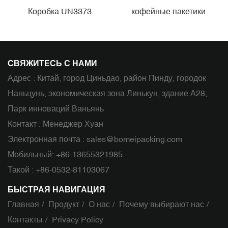
Коробка UN3373
кофейные пакетики
СВЯЖИТЕСЬ С НАМИ
Адрес : Китай, город Циньдао, район Пинду, городок
Наньцунь, экономическая зона Линькун, здание А28,
Парк инноваций Ваньянь
Контакт : Менеджер Хуан
Электронная почта :
sales@bomeipacking.com
Мобильный:
+86-13655321985
Такой :
+86-0532-81103067
БЫСТРАЯ НАВИГАЦИЯ
Главная
Продукт
О нас
Почему выбирают нас
Контакты
Privacy Policy