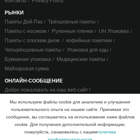
Контакты
Privacy Policy
РЫНКИ
Пакеты Дой-Пак
Трёхшовные пакеты
Пакеты с носиком
Рулонные пленки
UN Упаковка
Пакеты с плоским дном
кофейные пакетики
Четырёхшовные пакеты
Упаковка для еды
Бумажная упаковка
Медицинские пакеты
Майларовая сумка
ОНЛАЙН-СООБЩЕНИЕ
Добро пожаловать на наш веб-сайт !
Мы используем файлы cookie для аналитики и улучшения
Свяжитесь с нами
пользовательского опыта на нашем сайте. Принимая это
сообщение, вы соглашаетесь на использование нами файлов
cookie. Для получения дополнительной информации,
Авторские права ©2022 Qingdao Bomei Packaging Products Co.,
пожалуйста, ознакомьтесь с нашим
политика
конфиденциальности
Ltd. Все права защищены.