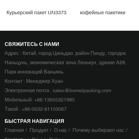
Курьерский пакет UN3373
кофейные пакетики
СВЯЖИТЕСЬ С НАМИ
Адрес : Китай, город Циньдао, район Пинду, городок
Наньцунь, экономическая зона Линькун, здание А28,
Парк инноваций Ваньянь
Контакт : Менеджер Хуан
Электронная почта :
sales@bomeipacking.com
Мобильный:
+86-13655321985
Такой :
+86-0532-81103067
БЫСТРАЯ НАВИГАЦИЯ
Главная
Продукт
О нас
Почему выбирают нас